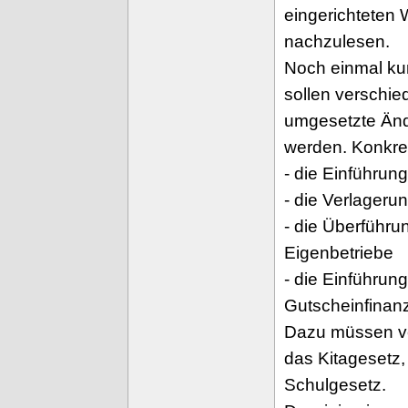
eingerichteten
nachzulesen.
Noch einmal kur
sollen verschie
umgesetzte Ände
werden. Konkret
- die Einführun
- die Verlageru
- die Überführu
Eigenbetriebe
- die Einführun
Gutscheinfinanzi
Dazu müssen ve
das Kitagesetz,
Schulgesetz.