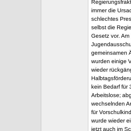
Regierungsfrakt
immer die Ursa
schlechtes Pre
selbst die Reg
Gesetz vor. Am 
Jugendausschus
gemeinsamen Ä
wurden einige 
wieder rückgän
Halbtagsförderu
kein Bedarf für 
Arbeitslose; ab
wechselnden Arb
für Vorschulkin
wurde wieder ei
jetzt auch im S