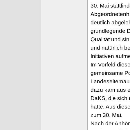
30. Mai stattf
Abgeordnetenha
deutlich abgele
grundlegende D
Qualität und s
und natürlich be
Initiativen auf
Im Vorfeld die
gemeinsame Po
Landeselternaus
dazu kam aus e
DaKS, die sich 
hatte. Aus die
zum 30. Mai.
Nach der Anhör