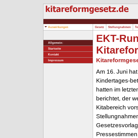
Auswirkungen
Gesetz
Stellungnahmen
Te
EKT-Run
Allgemein:
Kitarefo
Startseite
Kontakt
Kitareformges
Impressum
Am 16. Juni ha
Kindertages-be
hatten im letzt
berichtet, der 
Kitabereich vor
Stellungnahmen
Gesetzesvorlag
Pressestimmen, 