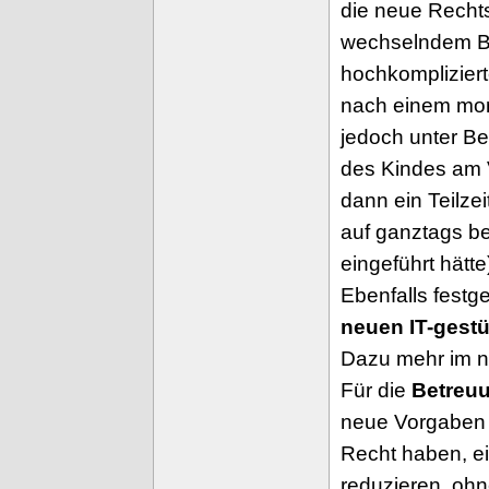
die neue Rechts
wechselndem Be
hochkomplizier
nach einem mona
jedoch unter Be
des Kindes am V
dann ein Teilze
auf ganztags b
eingeführt hätte
Ebenfalls festg
neuen IT-gest
Dazu mehr im nä
Für die
Betreu
neue Vorgaben g
Recht haben, e
reduzieren, oh