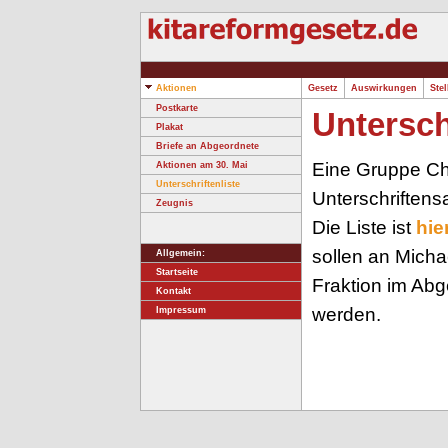
Aktionen
Gesetz
Auswirkungen
Ste
Postkarte
Untersch
Plakat
Briefe an Abgeordnete
Eine Gruppe Cha
Aktionen am 30. Mai
Unterschriftenliste
Unterschriften
Zeugnis
Die Liste ist
hie
sollen an Micha
Allgemein:
Startseite
Fraktion im Ab
Kontakt
werden.
Impressum